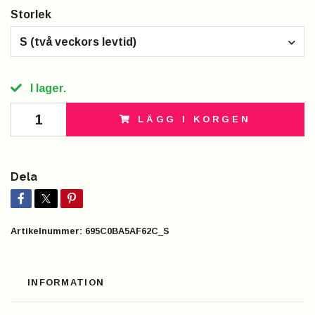
Storlek
S (två veckors levtid)
I lager.
LÄGG I KORGEN
Dela
Artikelnummer:
695C0BA5AF62C_S
INFORMATION